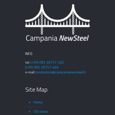
INFO
tel:
(+39) 081 18757-532
(+39) 081 18757-664
e-mail:
incubatore@campanianewsteel.it
Site Map
Home
Chi siamo