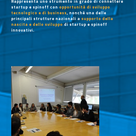
Rappresenta uno strumento in grado di connettere
startup e spinoff con
opportunità di sviluppo
tecnologico e di business
, nonché una delle
principali strutture nazionali a
supporto della
nascita e dello sviluppo
di startup e spinoff
innovativi.